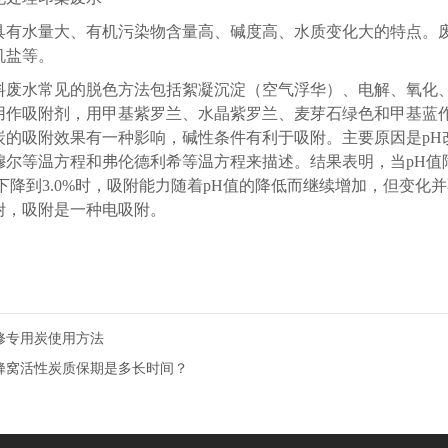
具有水量大、有机污染物含量高、碱度高、水质变化大的特点。
机盐等。
料废水常见的脱色方法包括絮凝沉淀（空气浮华）、电解、氧化
用作吸附剂，用甲基紫罗兰、水晶紫罗兰、麦芽石绿色和甲基蓝
性炭的吸附效果有一种影响，碱性条件有利于吸附。主要原因是p
尔等温方程和弗伦德利希等温方程来描述。结果表明，当pH值降至
下降到3.0%时，吸附能力随着pH值的降低而继续增加，但变化并
附，吸附是一种电吸附。
修专用炭使用方法
蜂窝活性炭质保期是多长时间？