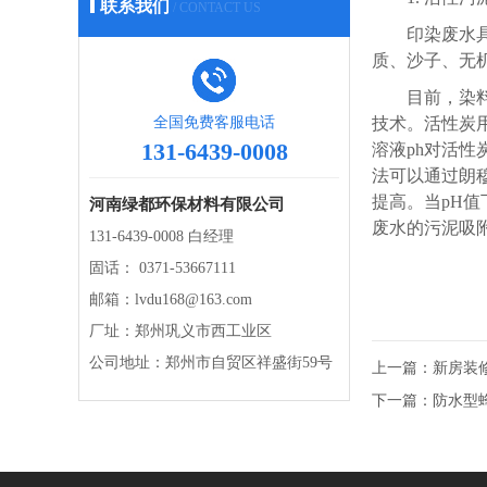
联系我们
/ CONTACT US
印染废水
质、沙子、无
目前，染
全国免费客服电话
技术。活性炭
131-6439-0008
溶液ph对活
法可以通过朗穆
提高。当pH值
河南绿都环保材料有限公司
废水的污泥吸
131-6439-0008 白经理
固话： 0371-53667111
邮箱：lvdu168@163.com
厂址：郑州巩义市西工业区
公司地址：郑州市自贸区祥盛街59号
上一篇：
新房装
下一篇：
防水型