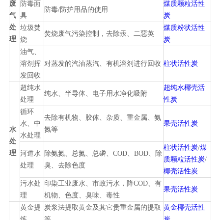
废
防毒面
煤质颗粒活性
防毒/防护用品的使用
气
具
炭
处
垃圾焚
煤质粉状活性
焚烧废气污染控制，去除汞、二惡英
理
烧
炭
油气、
溶剂挥
对蒸发的汽油蒸汽、有机溶剂进行回收
柱状活性炭
发回收
超纯水
超纯水椰壳活
纯水、半导体、电子用水净化吸附
处理
性炭
循环
去除有机物、胶体、杂质、重金属、氨
水、中
果壳活性炭
水
氮等
水处理
处
柱状活性炭
/
煤
理
河道水
除氨氮、总氮、总磷、COD、BOD、除
质颗粒活性炭
/
处理
臭、去除色度
椰壳活性炭
污水处
印染工业废水、市政污水，降COD、有
果壳活性炭
理
机物、色度、臭味、毒性
黄金提
炭浆法提取黄金及其它贵重金属的提取
黄金椰壳活性
炼
等。
炭