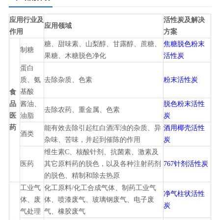
应用行业及
活性炭及解决
应用领域
作用
方案
糖、甜味素、山梨醇、甘露醇、蔗糖、
焦糖脱色粉末
制糖
果糖、木糖脱色净化
活性炭
蛋白
质、氨
去除杂质、色素
粉末活性炭
基酸
食
品
酱油、
脱色粉末活性
去除农药、重金属、色素
医
油脂
炭
药
能有效去除引起红白酒浑浊的杂质、异
酒用椰壳活性
酒类
杂味、苦味，并起到催陈的作用
炭
维生素C、核酸针剂、抗菌素、激素及
医药
其它原料药的脱色，以及各种注射药剂
767针剂活性炭
的脱色、精制和除去热原
工业气
化工原料/化工合成气体、制药工业气
净气柱状活性
体、废
体、喷漆废气、玻璃钢废气、电子废
炭
气处理
气、橡胶废气