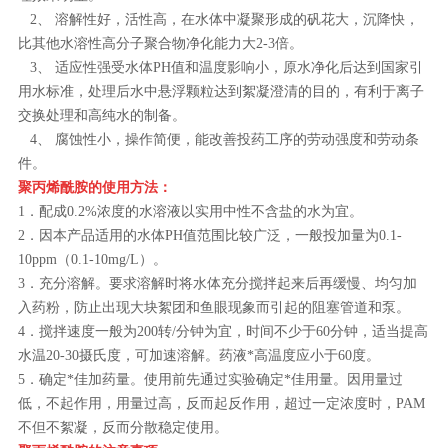
2、 溶解性好，活性高，在水体中凝聚形成的矾花大，沉降快，
比其他水溶性高分子聚合物净化能力大2-3倍。
3、 适应性强受水体PH值和温度影响小，原水净化后达到国家引
用水标准，处理后水中悬浮颗粒达到絮凝澄清的目的，有利于离子
交换处理和高纯水的制备。
4、 腐蚀性小，操作简便，能改善投药工序的劳动强度和劳动条
件。
聚丙烯酰胺的使用方法：
1．配成0.2%浓度的水溶液以实用中性不含盐的水为宜。
2．因本产品适用的水体PH值范围比较广泛，一般投加量为0.1-
10ppm（0.1-10mg/L）。
3．充分溶解。要求溶解时将水体充分搅拌起来后再缓慢、均匀加
入药粉，防止出现大块絮团和鱼眼现象而引起的阻塞管道和泵。
4．搅拌速度一般为200转/分钟为宜，时间不少于60分钟，适当提高
水温20-30摄氏度，可加速溶解。药液*高温度应小于60度。
5．确定*佳加药量。使用前先通过实验确定*佳用量。因用量过
低，不起作用，用量过高，反而起反作用，超过一定浓度时，PAM
不但不絮凝，反而分散稳定使用。