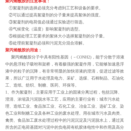
聚丙烯酰胺的注意事项：
①絮凝剂的选择必须充分考虑到工艺和设备的要求。
②可以通过提高絮凝剂的分子量来提高絮体的强度。
③絮凝剂的电荷值必须通过实验进行筛选。
④气候变化（温度）影响絮凝剂的选型。
⑤根据处理工艺要求的絮体大小选择絮凝剂的分子量。
⑥处理前絮凝剂必须和污泥充分混合溶解。
聚丙烯酰胺的用途：
聚丙烯酰胺分子中具有阳性基因（－CONH2)，能于分散于溶液
中的悬浮粒子吸咐和架桥，有着极强的絮凝作用，它能够加速悬浮
液中的粒子的沉降，有非常明显的加快溶液的澄清，促进过滤等效
果，所以广泛用于水处理及电力、采矿、选煤、石棉制品、石油化
工、造纸、纺织、制糖、医药、环保等。
1、作为絮凝剂，主要应用于工业上的固液分离过程，包括沉降、
澄清、浓缩及污泥脱水等工艺，应用的主要行业有：城市污水处
理、造纸工业、食品加工业、石化工业、冶金工业、选矿工业、染
色工业和制糖工业及各种工业的废水处理。用在城市污水及肉类、
禽类、食品加工废水处理过程中的污泥沉淀及污泥脱水上，通过其
所含的正电荷基团对污泥中的负电荷有机胶体电性中和作用及高分