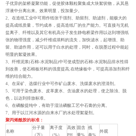
子优异的架桥凝聚功能，促使胶体颗粒聚集成大块絮状物，从其悬
浮液中分离出来。效果明显，投加量少。
2、在造纸工业中可用作纸张干强剂、助留剂、助滤剂，能极大的
提高成纸质量，节约成本，提高造纸厂的生产能力。可直接与无机
盐离子、纤维以及其它有机高分子发生静电桥梁作用以达到增强纸
张的物理强度，减少纤维或填料的流失，加快滤水，起增强、助
留、助滤作用，还可以用于白水的处理，同时，在脱墨过程中能起
明显的絮凝效果。
3、纤维泥浆(石棉-水泥制品)中可使成型的石棉-水泥制品排水性得
到改善，使石棉板坯料的强度提高;在绝缘板中，可提高添加剂和纤
维的结合能力。
4、在采矿、选煤行业中可作矿山废水、洗煤废水的澄清剂。
5、可用于染色废水、皮革废水、含油废水的处理，使之除浊、脱
色，以达到排放标准。
6、在磷酸提纯中，有助于湿法磷酸工艺中石膏的分离。
7、用于以江河水源的自来水厂的水处理絮凝剂。
聚丙烯酰胺的标准：
分子量
离子度
高效
固含
残
名称
外观
（万）
（%）
PH
量%
单%