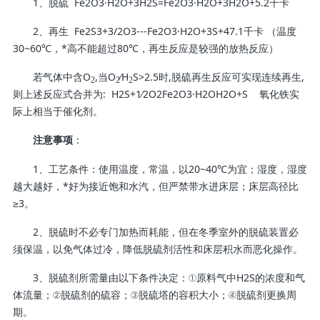
1、脱硫 Fe2O3·H2O+3H2S=Fe2O3·H2O+3H2O+5.2千卡
2、再生 Fe2S3+3/2O3---Fe2O3·H2O+3S+47.1千卡 （温度
30~60℃，*高不能超过80℃，再生反应是较强的放热反应）
若气体中含O
,当O
∕H
S>2.5时,脱硫再生反应可实现连续再生,
2
2
2
则上述反应式合并为: H2S+1∕2O2Fe2O3·H2OH2O+S 氧化铁实
际上相当于催化剂。
：
注意事项
1、工艺条件：使用温度，常温，以20~40℃为宜；湿度，湿度
越大越好，*好为接近饱和水汽，但严禁带水进床层；床层高径比
≥3。
2、脱硫时不必专门加热而耗能，但在冬季室外的脱硫装置必
须保温，以免气体过冷，降低脱硫剂活性和床层积水而恶化操作。
3、脱硫剂所需量由以下条件决定：①原料气中H2S的浓度和气
体流量；②脱硫剂的硫容；③脱硫塔的容积大小；④脱硫剂更换周
期。